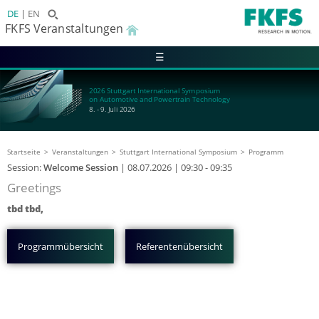
DE
EN
FKFS Veranstaltungen
☰
2026 Stuttgart International Symposium
on Automotive and Powertrain Technology
8. - 9. Juli 2026
Startseite
Veranstaltungen
Stuttgart International Symposium
Programm
Session:
Welcome Session
|
08.07.2026
| 09:30 - 09:35
Greetings
tbd tbd,
Programmübersicht
Referentenübersicht