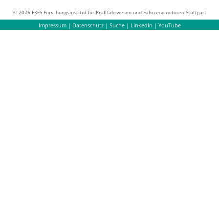
© 2026 FKFS Forschungsinstitut für Kraftfahrwesen und Fahrzeugmotoren Stuttgart
Impressum
|
Datenschutz
|
Suche
|
LinkedIn
|
YouTube