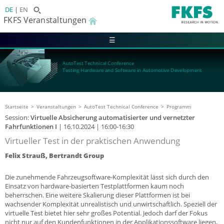
DE
EN
FKFS Veranstaltungen
☰
AutoTest Technical Conference
Testing Hardware and Software in Automotive Development
Startseite
Veranstaltungen
AutoTest Technical Conference
Programm
Session:
Virtuelle Absicherung automatisierter und vernetzter
Fahrfunktionen I
|
16.10.2024
| 16:00-16:30
Virtueller Test in der praktischen Anwendung
Felix Strauß, Bertrandt Group
Die zunehmende Fahrzeugsoftware-Komplexität lässt sich durch den
Einsatz von hardware-basierten Testplattformen kaum noch
beherrschen. Eine weitere Skalierung dieser Plattformen ist bei
wachsender Komplexität unrealistisch und unwirtschaftlich. Speziell der
virtuelle Test bietet hier sehr großes Potential. Jedoch darf der Fokus
nicht nur auf den Kundenfunktionen in der Applikationssoftware liegen,